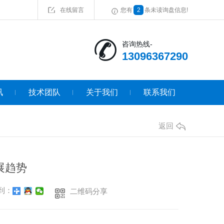
在线留言
您有
2
条未读询盘信息!
咨询热线-
13096367290
讯
技术团队
关于我们
联系我们
返回
展趋势
到：
二维码分享