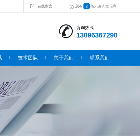
在线留言
您有
2
条未读询盘信息!
咨询热线-
13096367290
讯
技术团队
关于我们
联系我们